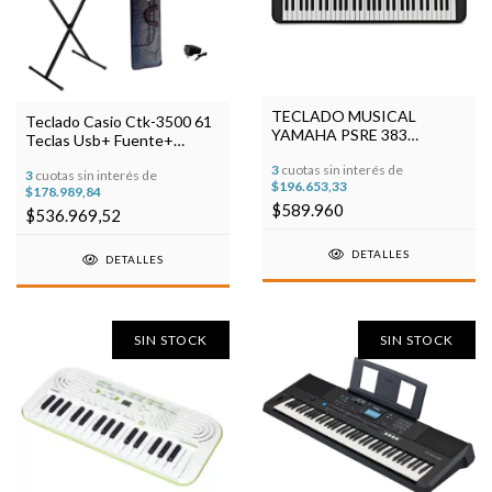
TECLADO MUSICAL
Teclado Casio Ctk-3500 61
YAMAHA PSRE 383
Teclas Usb+ Fuente+
SENSITIVO 61 TECLAS
Soporte+ Funda
3
cuotas sin interés de
3
cuotas sin interés de
$196.653,33
$178.989,84
$589.960
$536.969,52
DETALLES
DETALLES
SIN STOCK
SIN STOCK