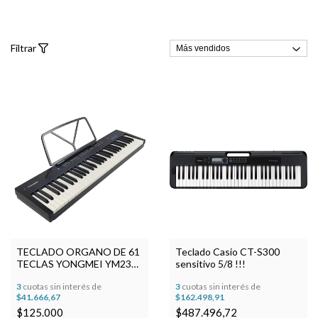
Filtrar
TECLADO ORGANO DE 61
Teclado Casio CT-S300
TECLAS YONGMEI YM230
sensitivo 5/8 !!!
NO SENSITIVO
3
cuotas sin interés de
3
cuotas sin interés de
$41.666,67
$162.498,91
$125.000
$487.496,72