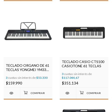
TECLADO CASIO CTS100
TECLADO ORGANO DE 61
CASIOTONE 61 TECLAS
TECLAS YONGMEI YM338
NO SENSITIVO
3
cuotas sin interés de
3
cuotas sin interés de
$53.330
$117.044,67
$159.990
$351.134