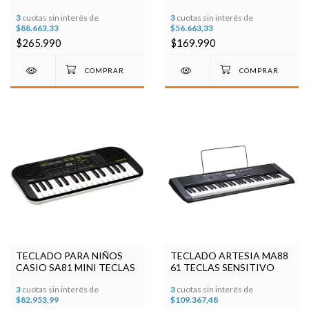
SENSITIVO
339 NO SENSITIVO
3
cuotas sin interés de
3
cuotas sin interés de
$88.663,33
$56.663,33
$265.990
$169.990
TECLADO PARA NIÑOS
TECLADO ARTESIA MA88
CASIO SA81 MINI TECLAS
61 TECLAS SENSITIVO
3
cuotas sin interés de
3
cuotas sin interés de
$82.953,99
$109.367,48