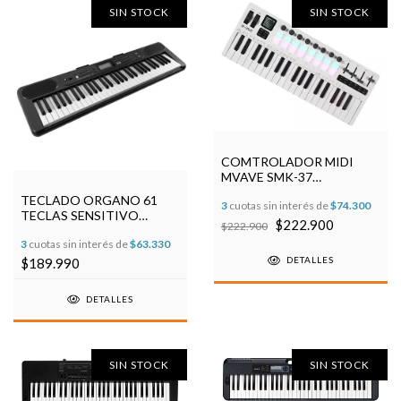
SIN STOCK
SIN STOCK
COMTROLADOR MIDI
MVAVE SMK-37
INALAMBRICO 37 TECLAS
TECLADO ORGANO 61
3
cuotas sin interés de
$74.300
TECLAS SENSITIVO
$222.900
$222.900
YONGMEI YM-188
3
cuotas sin interés de
$63.330
DETALLES
$189.990
DETALLES
SIN STOCK
SIN STOCK