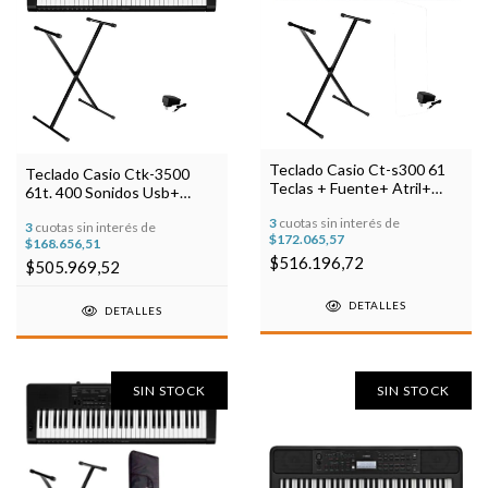
Teclado Casio Ct-s300 61
Teclado Casio Ctk-3500
Teclas + Fuente+ Atril+
61t. 400 Sonidos Usb+
Soporte
Fuente+ Soporte
3
cuotas sin interés de
3
cuotas sin interés de
$172.065,57
$168.656,51
$516.196,72
$505.969,52
DETALLES
DETALLES
SIN STOCK
SIN STOCK