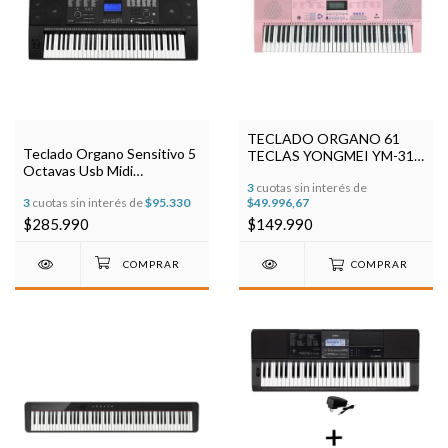
TECLADO ORGANO 61
Teclado Organo Sensitivo 5
TECLAS YONGMEI YM-316
Octavas Usb Midi
NO SENSITIVO
YONGMEI YM-790
3
cuotas sin interés de
3
cuotas sin interés de
$95.330
$49.996,67
$285.990
$149.990
COMPRAR