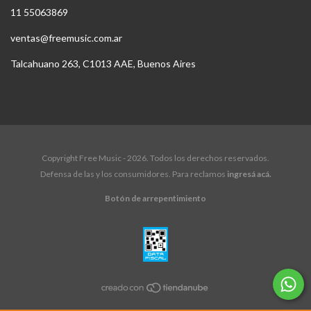
11 55063869
ventas@freemusic.com.ar
Talcahuano 263, C1013 AAE, Buenos Aires
Copyright Free Music - 2026. Todos los derechos reservados.
Defensa de las y los consumidores. Para reclamos
ingresá acá.
Botón de arrepentimiento