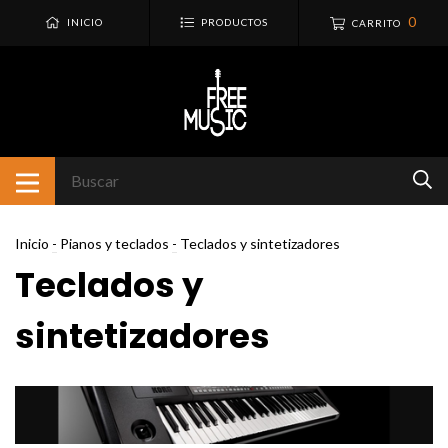
0
INICIO
PRODUCTOS
CARRITO
Inicio
-
Pianos y teclados
-
Teclados y sintetizadores
Teclados y
sintetizadores