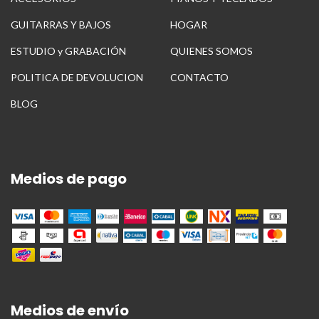
GUITARRAS Y BAJOS
HOGAR
ESTUDIO y GRABACIÓN
QUIENES SOMOS
POLITICA DE DEVOLUCION
CONTACTO
BLOG
Medios de pago
Medios de envío