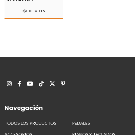
DETALLES
Navegación
TODOS LOS PRODUCTOS
PEDALES
ACCESORIOS
PIANOS Y TECLADOS