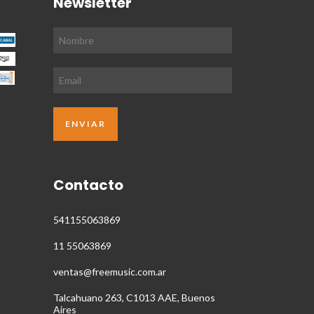
Newsletter
Contacto
541155063869
11 55063869
ventas@freemusic.com.ar
Talcahuano 263, C1013 AAE, Buenos
Aires