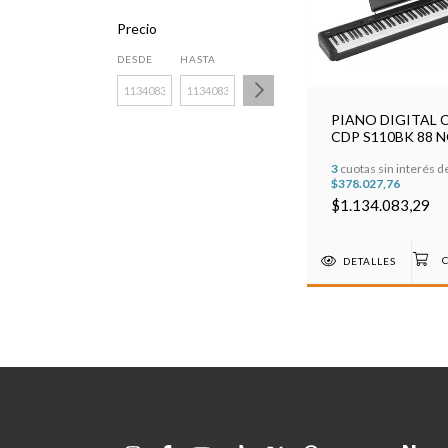
Precio
DESDE
HASTA
PIANO DIGITAL 
CDP S110BK 88 
TECLAS PESADA
3
cuotas sin interés d
$378.027,76
$1.134.083,29
DETALLES