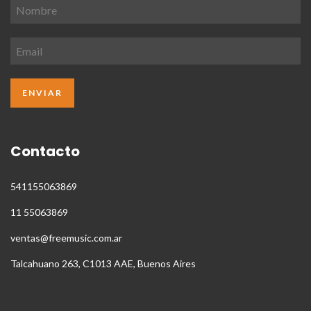
Contacto
541155063869
11 55063869
ventas@freemusic.com.ar
Talcahuano 263, C1013 AAE, Buenos Aires