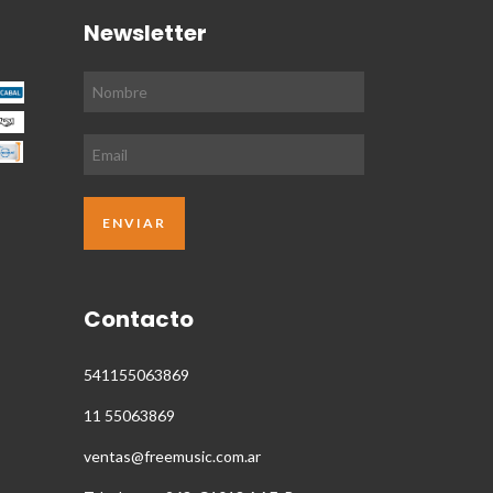
Newsletter
Contacto
541155063869
11 55063869
ventas@freemusic.com.ar