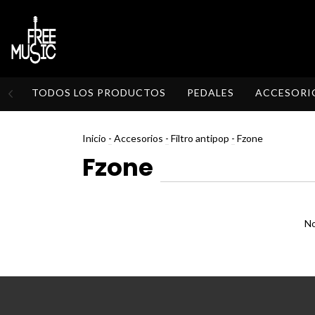
TODOS LOS PRODUCTOS
PEDALES
ACCESORI
Inicio
-
Accesorios
-
Filtro antipop
-
Fzone
Fzone
No