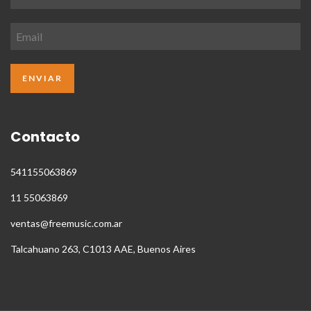
Contacto
541155063869
11 55063869
ventas@freemusic.com.ar
Talcahuano 263, C1013 AAE, Buenos Aires