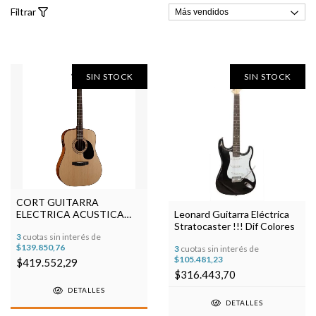
Filtrar
SIN STOCK
SIN STOCK
CORT GUITARRA
ELECTRICA ACUSTICA
Leonard Guitarra Eléctrica
AD810E-OP
Stratocaster !!! Dif Colores
3
cuotas sin interés de
$139.850,76
3
cuotas sin interés de
$105.481,23
$419.552,29
$316.443,70
DETALLES
DETALLES