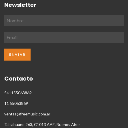
Newsletter
Contacto
541155063869
11 55063869
ventas@freemusic.com.ar
Talcahuano 263, C1013 AAE, Buenos Aires