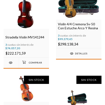
Violin 4/4 Cremona Sv-50
Con Estuche Arco Y Resina
3
cuotas sin interés de
Stradella Violín MV141244
$99.379,45
$298.138,34
3
cuotas sin interés de
$74.057,20
$222.171,59
DETALLES
SIN STOCK
SIN STOCK