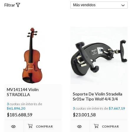
Filtrar
MV141144 Violin
Soporte De Violin Stradella
STRADELLA
Sr01w Tipo Wolf 4/4 3/4
3
cuotas sin interés de
$61.896,20
3
cuotas sin interés de
$7.667,19
$185.688,59
$23.001,58