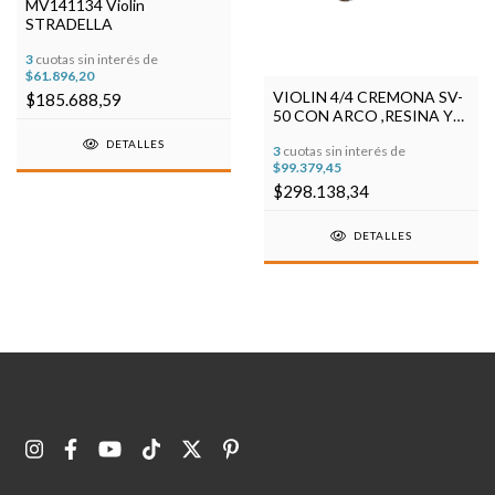
MV141134 Violin
STRADELLA
3
cuotas sin interés de
$61.896,20
VIOLIN 4/4 CREMONA SV-
$185.688,59
50 CON ARCO ,RESINA Y
ESTUCHE
DETALLES
3
cuotas sin interés de
$99.379,45
$298.138,34
DETALLES