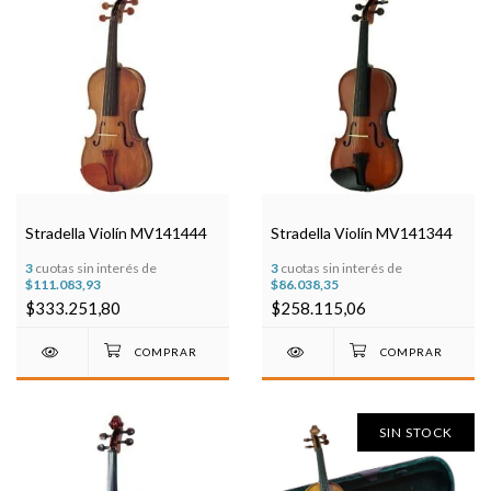
Stradella Violín MV141444
Stradella Violín MV141344
3
cuotas sin interés de
3
cuotas sin interés de
$111.083,93
$86.038,35
$333.251,80
$258.115,06
SIN STOCK