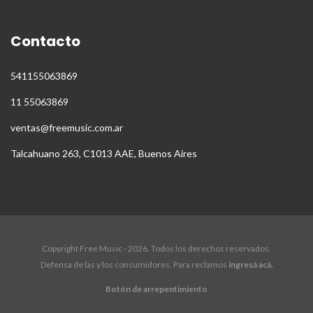
Contacto
541155063869
11 55063869
ventas@freemusic.com.ar
Talcahuano 263, C1013 AAE, Buenos Aires
Copyright Free Music - 2026. Todos los derechos reservados.
Defensa de las y los consumidores. Para reclamos
ingresá acá.
Botón de arrepentimiento