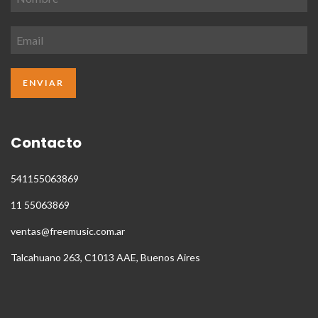
Contacto
541155063869
11 55063869
ventas@freemusic.com.ar
Talcahuano 263, C1013 AAE, Buenos Aires