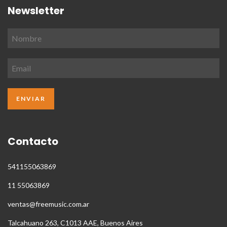
Newsletter
Contacto
541155063869
11 55063869
ventas@freemusic.com.ar
Talcahuano 263, C1013 AAE, Buenos Aires