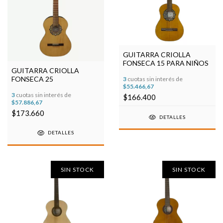
GUITARRA CRIOLLA
FONSECA 15 PARA NIÑOS
GUITARRA CRIOLLA
FONSECA 25
3
cuotas sin interés de
$55.466,67
3
cuotas sin interés de
$166.400
$57.886,67
$173.660
DETALLES
DETALLES
SIN STOCK
SIN STOCK