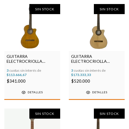
SIN STOCK
SIN STOCK
GUITARRA
GUITARRA
ELECTROCRIOLLA
ELECTROCRIOLLA
FONSECA 39 KEC
FONSECA 41KEC ARTEC
3
cuotas sin interés de
3
cuotas sin interés de
$113.666,67
$173.333,33
$341.000
$520.000
DETALLES
DETALLES
SIN STOCK
SIN STOCK