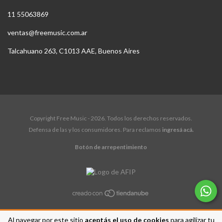
11 55063869
ventas@freemusic.com.ar
Talcahuano 263, C1013 AAE, Buenos Aires
Copyright Free Music - 2026. Todos los derechos reservados.
Defensa de las y los consumidores. Para reclamos
ingresá acá.
Botón de arrepentimiento
Al navegar por este sitio
aceptás el uso de cookies
para agilizar tu