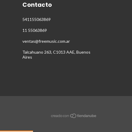
Contacto
541155063869
11 55063869
ventas@freemusic.com.ar
Talcahuano 263, C1013 AAE, Buenos
Aires