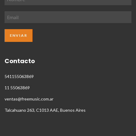
Contacto
541155063869
11 55063869
ventas@freemusic.com.ar
Talcahuano 263, C1013 AAE, Buenos Aires