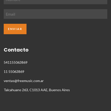
Contacto
541155063869
11 55063869
ventas@freemusic.com.ar
Talcahuano 263, C1013 AAE, Buenos Aires