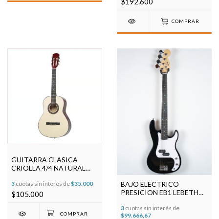
$192.600
COMPRAR
GUITARRA CLASICA
CRIOLLA 4/4 NATURAL
GL39 LEBETH
BAJO ELECTRICO
3
cuotas sin interés de
$35.000
PRESICION EB1 LEBETH
$105.000
C/FUNDA Y CABLE
3
cuotas sin interés de
$99.666,67