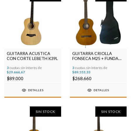
GUITARRA ACUSTICA
GUITARRA CRIOLLA
CON CORTE LEBETH K39L
FONSECA M25 + FUNDA
SUPER ACOLCHADA DE
3
cuotas sin interés de
3
cuotas sin interés de
25MM
$29.666,67
$89.553,33
$89.000
$268.660
DETALLES
DETALLES
SIN STOCK
SIN STOCK