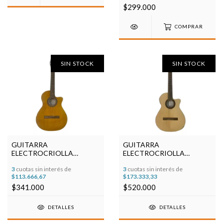
$299.000
COMPRAR
SIN STOCK
SIN STOCK
GUITARRA
GUITARRA
ELECTROCRIOLLA
ELECTROCRIOLLA
FONSECA 39 KEC
FONSECA 41KEC ARTEC
3
cuotas sin interés de
3
cuotas sin interés de
$113.666,67
$173.333,33
$341.000
$520.000
DETALLES
DETALLES