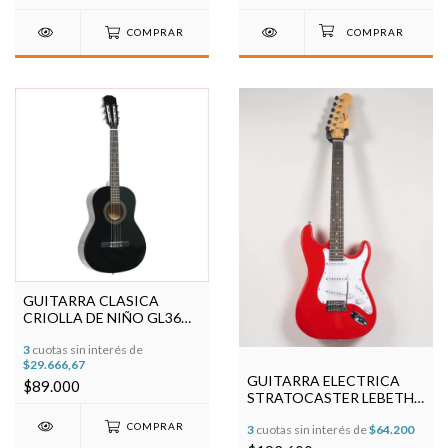
COMPRAR
GUITARRA CLASICA
CRIOLLA DE NIÑO GL36
CUERDAS DE NYLON
3
cuotas sin interés de
$29.666,67
GUITARRA ELECTRICA
$89.000
STRATOCASTER LEBETH
EG01 CON FUNDA Y
COMPRAR
3
cuotas sin interés de
$64.200
CABLE