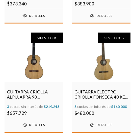
$373.340
$383.900
DETALLES
DETALLES
SIN STOCK
SIN STOCK
GUITARRA CRIOLLA
GUITARRA ELECTRO
ALPUJARRA 90
CRIOLLA FONSECA 40 KEC
CONCIERTO TAPA
ARTEC
3
cuotas sin interés de
$219.243
3
cuotas sin interés de
$160.000
MACIZA
$657.729
$480.000
DETALLES
DETALLES