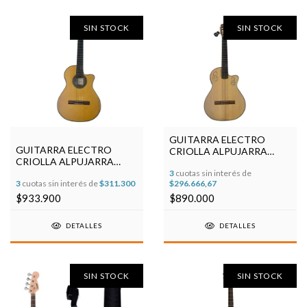
SIN STOCK
SIN STOCK
GUITARRA ELECTRO
GUITARRA ELECTRO
CRIOLLA ALPUJARRA
CRIOLLA ALPUJARRA
300KEC CON FISHMAN
85KEC CON FISHMAN
3
cuotas sin interés de
3
cuotas sin interés de
$311.300
$296.666,67
$933.900
$890.000
DETALLES
DETALLES
SIN STOCK
SIN STOCK