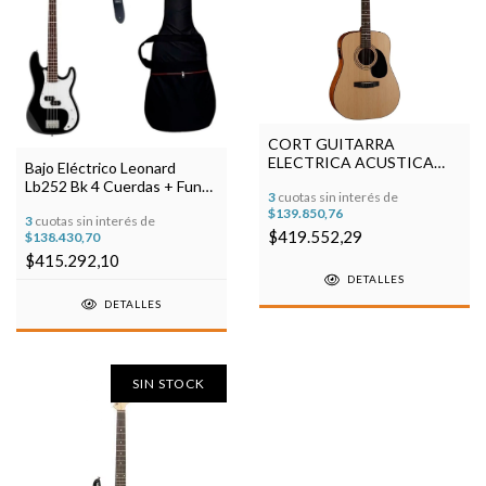
CORT GUITARRA
ELECTRICA ACUSTICA
Bajo Eléctrico Leonard
AD810E-OP
Lb252 Bk 4 Cuerdas + Funda
3
cuotas sin interés de
+ Correa
$139.850,76
3
cuotas sin interés de
$419.552,29
$138.430,70
$415.292,10
DETALLES
DETALLES
SIN STOCK