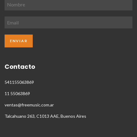
Contacto
541155063869
11 55063869
ventas@freemusic.com.ar
Talcahuano 263, C1013 AAE, Buenos Aires