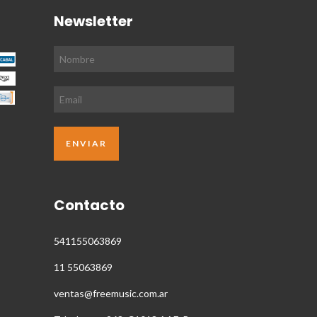
Newsletter
Contacto
541155063869
11 55063869
ventas@freemusic.com.ar