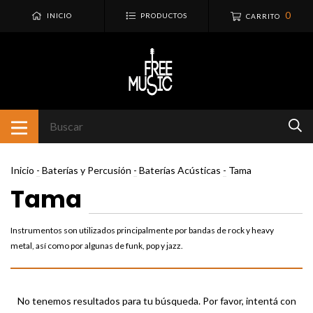
0
INICIO
PRODUCTOS
CARRITO
Inicio
-
Baterías y Percusión
-
Baterías Acústicas
-
Tama
Tama
Instrumentos son utilizados principalmente por bandas de rock y heavy
metal, así como por algunas de funk, pop y jazz.
No tenemos resultados para tu búsqueda. Por favor, intentá con