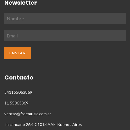
Newsletter
Contacto
541155063869
11 55063869
ventas@freemusic.com.ar
Talcahuano 263, C1013 AAE, Buenos Aires