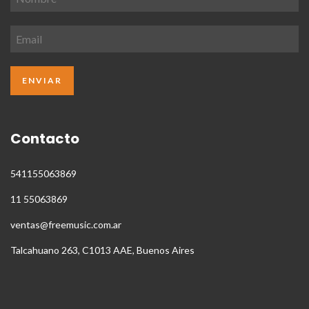
Contacto
541155063869
11 55063869
ventas@freemusic.com.ar
Talcahuano 263, C1013 AAE, Buenos Aires