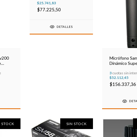
$25.741,83
$77.225,50
DETALLES
Sv200
Micrófono Sa
e
Dinámico Supe
Negro
e
3
cuotas sin inte
$52.112,45
$156.337,36
S
DET
N STOCK
SIN STOCK