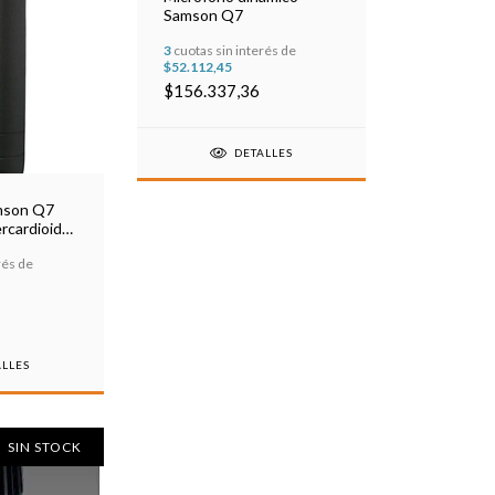
Samson Q7
3
cuotas sin interés de
$52.112,45
$156.337,36
DETALLES
mson Q7
rcardioide
rés de
ALLES
SIN STOCK