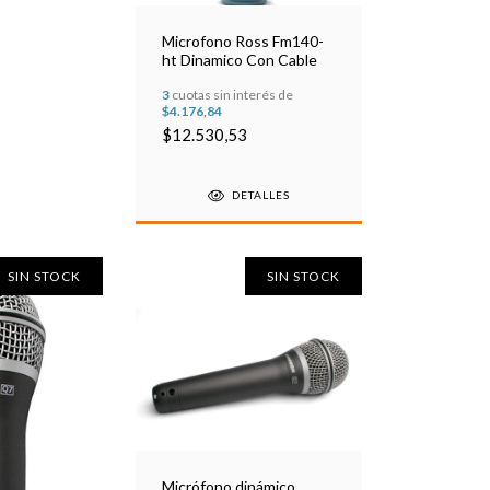
Microfono Ross Fm140-
ht Dinamico Con Cable
3
cuotas sin interés de
$4.176,84
$12.530,53
DETALLES
SIN STOCK
SIN STOCK
Micrófono dinámico