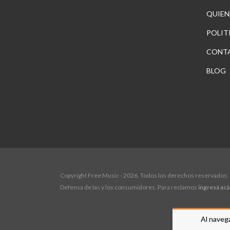
QUIEN
POLIT
CONT
BLOG
Copyright Free Music - 2026. Todos los derechos reservados.
Defensa de las y los consumidores. Para reclamos
ingresá acá
Al navega