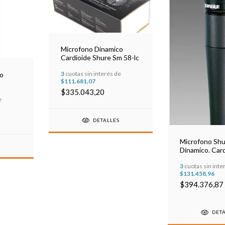
Microfono Dinamico
Cardioide Shure Sm 58-lc
3
cuotas sin interés de
co
$111.681,07
$335.043,20
e
DETALLES
Microfono Shu
S
Dinamico. Card
-15khz,
3
cuotas sin inte
$131.458,96
$394.376,87
DET