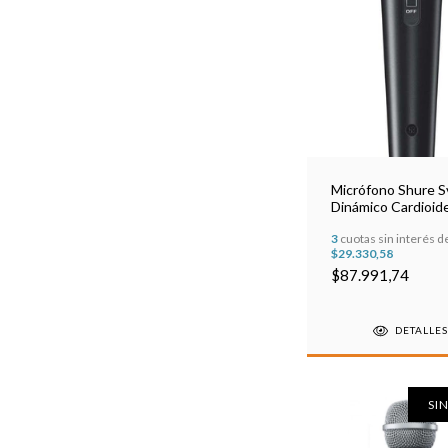
Micrófono Shure 
Dinámico Cardioid
+cable
3
cuotas sin interés d
$29.330,58
$87.991,74
DETALLE
SI