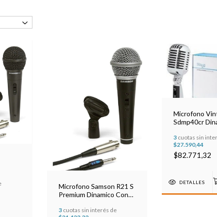
Microfono Vin
Sdmp40cr Din
Cardioide
3
cuotas sin inte
$27.590,44
$82.771,32
DETALLES
e
Microfono Samson R21 S
Premium Dinamico Con
Cable Y Pipeta
3
cuotas sin interés de