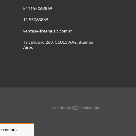
541155063869
11 55063869
ventas@freemusic.com.ar
Talcahuano 263, C1013 AAE, Buenos
Aires
de compra.