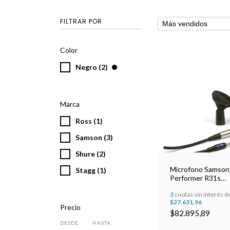
FILTRAR POR
Color
Negro (2)
Marca
Ross (1)
Samson (3)
Shure (2)
Microfono Samson
Stagg (1)
Performer R31s
Supercardioide
3
cuotas sin interés d
$27.631,96
Precio
$82.895,89
DESDE
HASTA