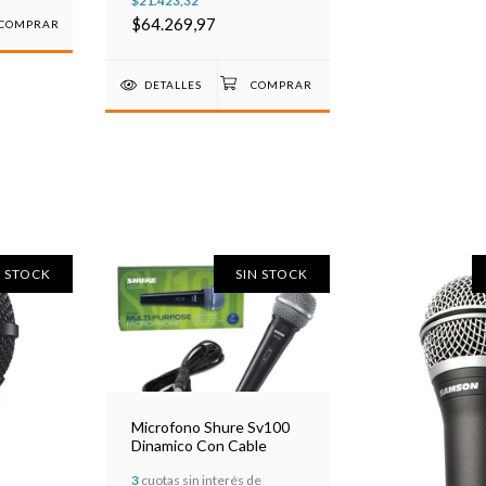
$21.423,32
$64.269,97
COMPRAR
DETALLES
N STOCK
SIN STOCK
Microfono Shure Sv100
Dinamico Con Cable
3
cuotas sin interés de