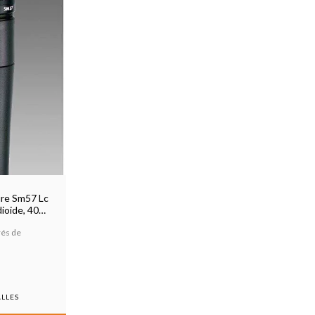
re Sm57 Lc
ioide, 40hz
rés de
ALLES