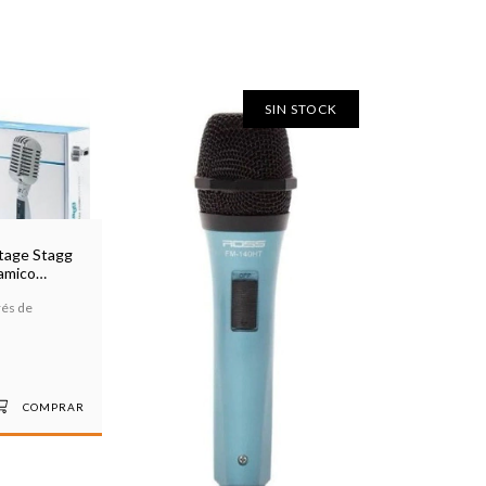
SIN STOCK
tage Stagg
amico
rés de