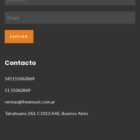
Contacto
541155063869
11 55063869
ventas@freemusic.com.ar
Talcahuano 263, C1013 AAE, Buenos Aires