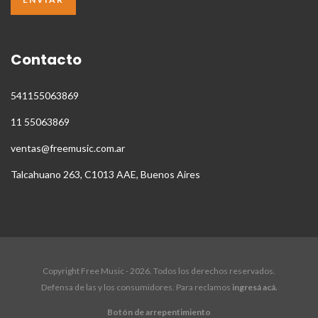
Contacto
541155063869
11 55063869
ventas@freemusic.com.ar
Talcahuano 263, C1013 AAE, Buenos Aires
Copyright Free Music - 2026. Todos los derechos reservados.
Defensa de las y los consumidores. Para reclamos
ingresá acá.
Botón de arrepentimiento