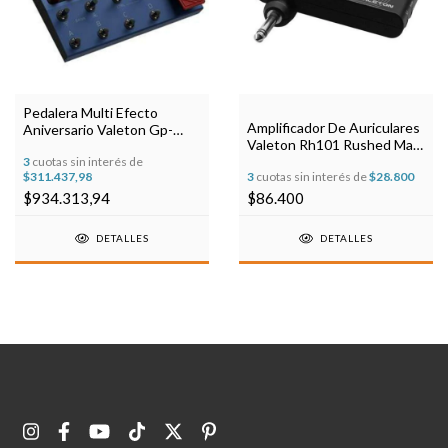
Pedalera Multi Efecto
Amplificador De Auriculares
Aniversario Valeton Gp-
Valeton Rh101 Rushed Max
200x
Bass
3
cuotas sin interés de
$311.437,98
3
cuotas sin interés de
$28.800
$934.313,94
$86.400
DETALLES
DETALLES