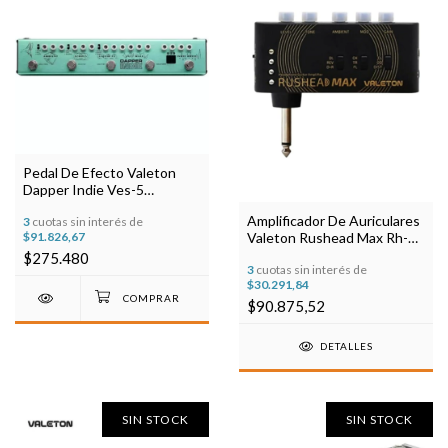
Pedal De Efecto Valeton
Dapper Indie Ves-5
Turquesa
Amplificador De Auriculares
3
cuotas sin interés de
$91.826,67
Valeton Rushead Max Rh-
100 (GUITARRA)
$275.480
3
cuotas sin interés de
$30.291,84
$90.875,52
DETALLES
SIN STOCK
SIN STOCK