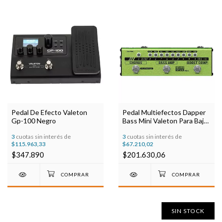
Pedal De Efecto Valeton
Pedal Multiefectos Dapper
Gp-100 Negro
Bass Mini Valeton Para Bajo
Mes2
3
cuotas sin interés de
3
cuotas sin interés de
$115.963,33
$67.210,02
$347.890
$201.630,06
SIN STOCK