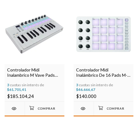
Controlador Midi
Controlador Midi
Inalambrico M Vave Pads
Inalámbrico De 16 Pads M-
Smk25ii
vave Smc-pad Color Blanco
3
cuotas sin interés de
3
cuotas sin interés de
$61.701,41
$46.666,67
$185.104,24
$140.000