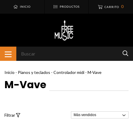
0
INICIO
PRODUCTOS
CARRITO
Inicio
-
Pianos y teclados
-
Controlador midi
-
M-Vave
M-Vave
Filtrar