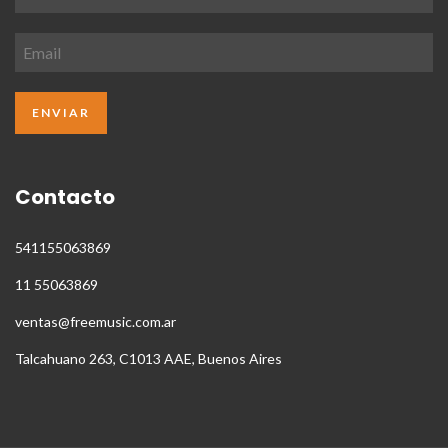
Contacto
541155063869
11 55063869
ventas@freemusic.com.ar
Talcahuano 263, C1013 AAE, Buenos Aires