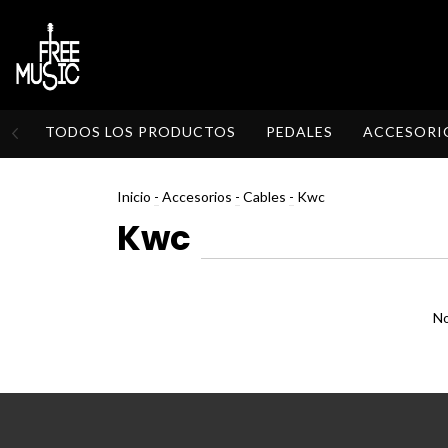
TODOS LOS PRODUCTOS
PEDALES
ACCESORI
Inicio
-
Accesorios
-
Cables
-
Kwc
Kwc
No