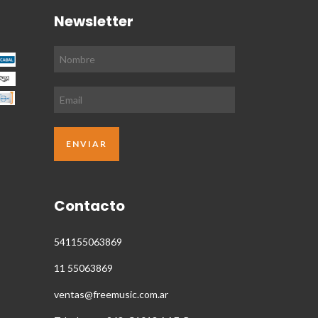
Newsletter
Contacto
541155063869
11 55063869
ventas@freemusic.com.ar