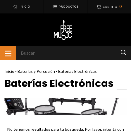
0
INICIO
PRODUCTOS
CARRITO
Inicio
-
Baterías y Percusión
-
Baterías Electrónicas
Baterías Electrónicas
No tenemos resultados para tu búsqueda. Por favor, intentá con