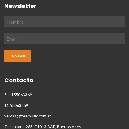
Newsletter
Contacto
541155063869
11 55063869
ventas@freemusic.com.ar
Talcahuano 263, C1013 AAE, Buenos Aires