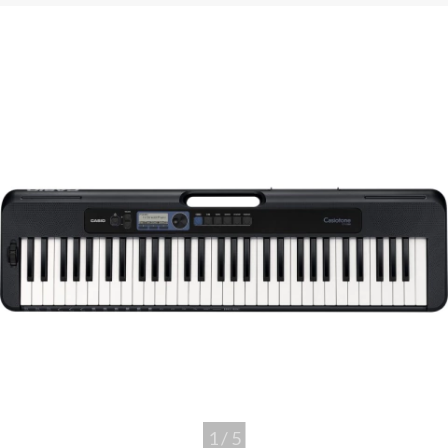
1
/
5