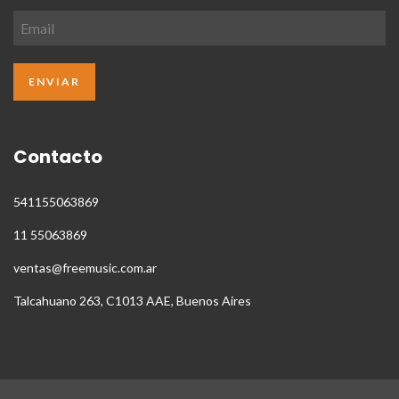
Contacto
541155063869
11 55063869
ventas@freemusic.com.ar
Talcahuano 263, C1013 AAE, Buenos Aires