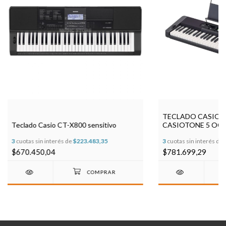
TECLADO CASIO 
Teclado Casio CT-X800 sensitivo
CASIOTONE 5 OCT
3
cuotas sin interés de
$223.483,35
3
cuotas sin interés de
$670.450,04
$781.699,29