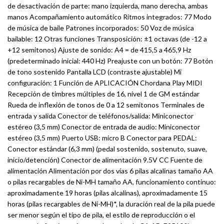
de desactivación de parte: mano izquierda, mano derecha, ambas
manos Acompañamiento automático Ritmos integrados: 77 Modo
de música de baile Patrones incorporados: 50 Voz de música
bailable: 12 Otras funciones Transposición: ±1 octavas (de -12 a
+12 semitonos) Ajuste de sonido: A4 = de 415,5 a 465,9 Hz
(predeterminado inicial: 440 Hz) Preajuste con un botón: 77 Botón
de tono sostenido Pantalla LCD (contraste ajustable) Mi
configuración: 1 Función de APLICACIÓN Chordana Play MIDI
Recepción de timbres múltiples de 16, nivel 1 de GM estándar
Rueda de inflexión de tonos de 0 a 12 semitonos Terminales de
entrada y salida Conector de teléfonos/salida: Miniconector
estéreo (3,5 mm) Conector de entrada de audio: Miniconector
estéreo (3,5 mm) Puerto USB: micro B Conector para PEDAL:
Conector estándar (6,3 mm) (pedal sostenido, sostenuto, suave,
inicio/detención) Conector de alimentación 9.5V CC Fuente de
alimentación Alimentación por dos vías 6 pilas alcalinas tamaño AA
o pilas recargables de Ni-MH tamaño AA, funcionamiento continuo:
aproximadamente 19 horas (pilas alcalinas), aproximadamente 15
horas (pilas recargables de Ni-MH)*, la duración real de la pila puede
ser menor según el tipo de pila, el estilo de reproducción o el