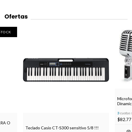
Ofertas
 STOCK
Microfo
Dinamic
3
cuotas 
$82.77
RRA O
Teclado Casio CT-S300 sensitivo 5/8 !!!