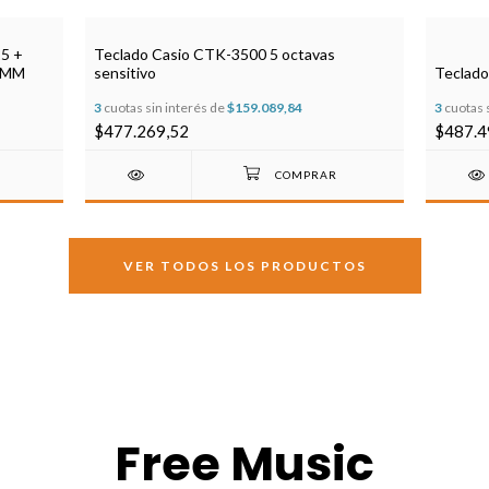
5 +
Teclado Casio CTK-3500 5 octavas
5MM
sensitivo
Teclado
3
cuotas sin interés de
$159.089,84
3
cuotas 
$477.269,52
$487.4
VER TODOS LOS PRODUCTOS
Free Music