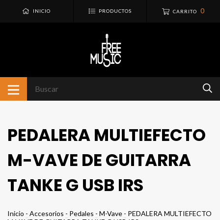
0
INICIO
PRODUCTOS
CARRITO
PEDALERA MULTIEFECTO
M-VAVE DE GUITARRA
TANKE G USB IRS
Inicio
-
Accesorios
-
Pedales
-
M-Vave
-
PEDALERA MULTIEFECTO