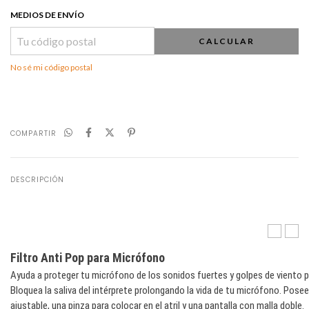
MEDIOS DE ENVÍO
CALCULAR
No sé mi código postal
COMPARTIR
DESCRIPCIÓN
T10S
SM-
Filtro Anti Pop para Micrófono
(Unidad)
80
Shoc
Ayuda a proteger tu micrófono de los sonidos fuertes y golpes de viento pr
para
Bloquea la saliva del intérprete prolongando la vida de tu micrófono. Pose
Micr
ajustable, una pinza para colocar en el atril y una pantalla con malla doble.