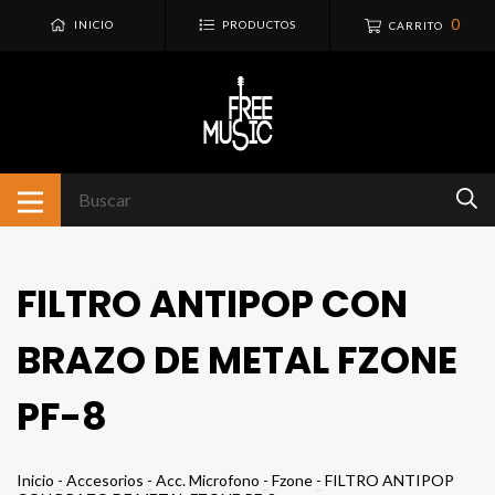
0
INICIO
PRODUCTOS
CARRITO
FILTRO ANTIPOP CON
BRAZO DE METAL FZONE
PF-8
Inicio
-
Accesorios
-
Acc. Microfono
-
Fzone
-
FILTRO ANTIPOP