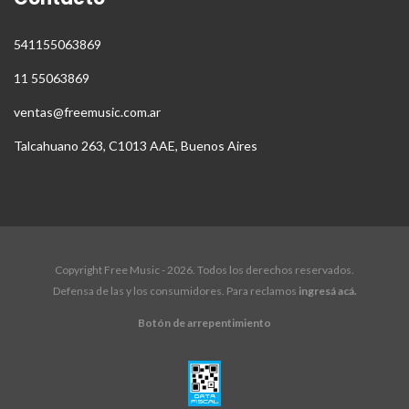
541155063869
11 55063869
ventas@freemusic.com.ar
Talcahuano 263, C1013 AAE, Buenos Aires
Copyright Free Music - 2026. Todos los derechos reservados.
Defensa de las y los consumidores. Para reclamos
ingresá acá.
Botón de arrepentimiento