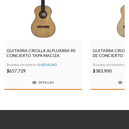
GUITARRA CRIOLLA ALPUJARRA 90
GUITARRA CRIOLL
CONCIERTO TAPA MACIZA
DE CONCIERTO
3
cuotas sin interés de
$219.243
3
cuotas sin interés de
$657.729
$383.900
DETALLES
DE