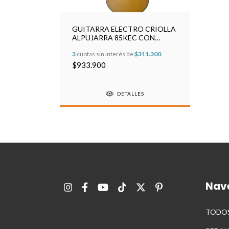
GUITARRA ELECTRO CRIOLLA
ALPUJARRA 85KEC CON
FISHMAN
3
cuotas sin interés de
$311.300
$933.900
DETALLES
Nav
TODOS