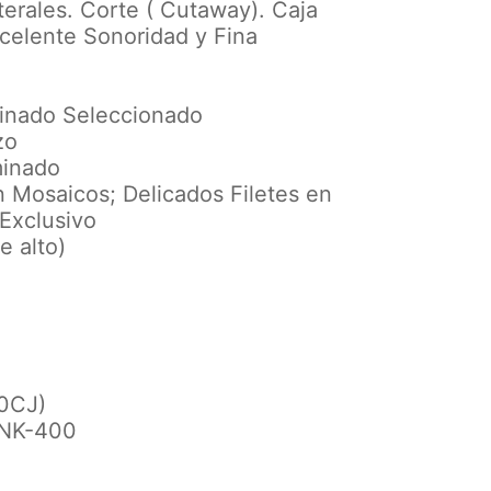
aterales. Corte ( Cutaway). Caja
celente Sonoridad y Fina
inado Seleccionado
zo
minado
 Mosaicos; Delicados Filetes en
Exclusivo
e alto)
00CJ)
INK-400