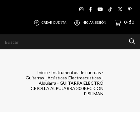
0
$0
CREAR CUENTA
INICIAR SESIÓN
-
OGAR
ESTUDIO y GRABACIÓN
QUIENES SOMOS
P
Inicio
-
Instrumentos de cuerdas
-
Guitarras
-
Acústicas-Electroacusticas
-
Alpujarra
-
GUITARRA ELECTRO
CRIOLLA ALPUJARRA 300KEC CON
FISHMAN