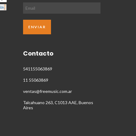
Contacto
541155063869
11 55063869
ventas@freemusic.com.ar
Talcahuano 263, C1013 AAE, Buenos
Aires